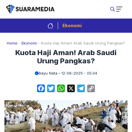
Langsung
ke
isi
Ekonomi
Home
-
Ekonomi
-
Kuota Haji Aman! Arab Saudi Urung Pangkas?
Kuota Haji Aman! Arab Saudi
Urung Pangkas?
Bayu Nata
12-06-2025 - 05.04
Facebook
Twitter
WhatsApp
X
Telegram
Copy
Link