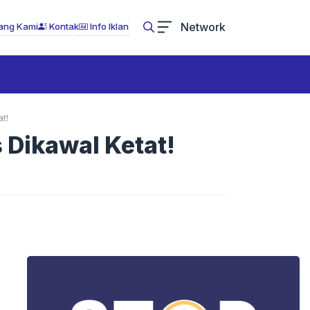
Network
ang Kami
Kontak
Info Iklan
t!
 Dikawal Ketat!