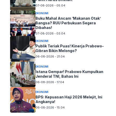
07-08-2026 - 05.04
EKONOMI
Buku Mahal Ancam ‘Makanan Otak’
Bangsa? RUU Perbukuan Segera
Dibahas!
07-08-2026 - 03.04
EKONOMI
Publik Teriak Puas! Kinerja Prabowo-
Gibran Bikin Melongo?
06-08-2026 - 21.04
EKONOMI
Istana Gempar! Prabowo Kumpulkan
Jenderal TNI, Bahas Ini
06-08-2026 - 17.04
EKONOMI
BPS: Kepuasan Haji 2026 Melejit, Ini
Angkanya!
06-08-2026 - 15.04