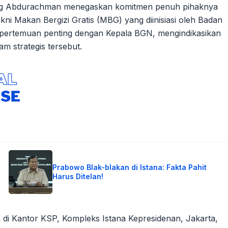
ung Abdurachman menegaskan komitmen penuh pihaknya
i Makan Bergizi Gratis (MBG) yang diinisiasi oleh Badan
ah pertemuan penting dengan Kepala BGN, mengindikasikan
m strategis tersebut.
Prabowo Blak-blakan di Istana: Fakta Pahit
Harus Ditelan!
i Kantor KSP, Kompleks Istana Kepresidenan, Jakarta,