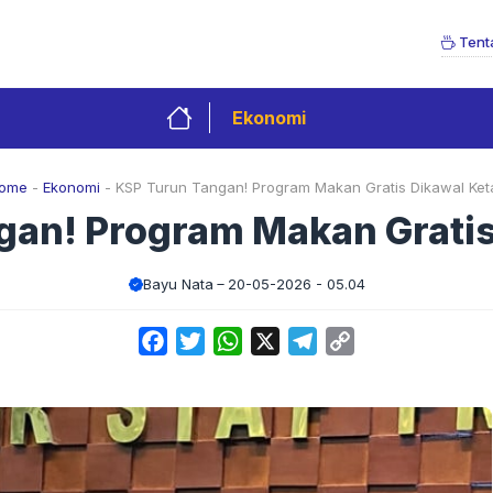
Tent
Ekonomi
ome
-
Ekonomi
-
KSP Turun Tangan! Program Makan Gratis Dikawal Keta
an! Program Makan Gratis
Bayu Nata
20-05-2026 - 05.04
Facebook
Twitter
WhatsApp
X
Telegram
Copy
Link