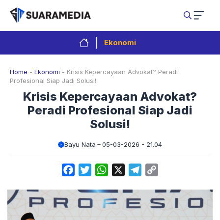
Langsung
ke
isi
Ekonomi
Home
-
Ekonomi
-
Krisis Kepercayaan Advokat? Peradi
Profesional Siap Jadi Solusi!
Krisis Kepercayaan Advokat?
Peradi Profesional Siap Jadi
Solusi!
Bayu Nata
05-03-2026 - 21.04
Facebook
Twitter
WhatsApp
X
Telegram
Copy
Link