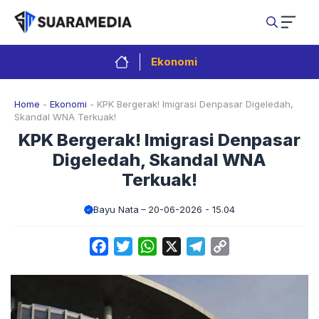
Langsung
ke
isi
Ekonomi
Home
-
Ekonomi
-
KPK Bergerak! Imigrasi Denpasar Digeledah,
Skandal WNA Terkuak!
KPK Bergerak! Imigrasi Denpasar
Digeledah, Skandal WNA
Terkuak!
Bayu Nata
20-06-2026 - 15.04
Facebook
Twitter
WhatsApp
X
Telegram
Copy
Link