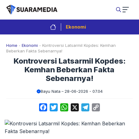
Langsung
ke
isi
Ekonomi
Home
-
Ekonomi
-
Kontroversi Latsarmil Kopdes: Kemhan
Beberkan Fakta Sebenarnya!
Kontroversi Latsarmil Kopdes:
Kemhan Beberkan Fakta
Sebenarnya!
Bayu Nata
28-06-2026 - 07.04
Facebook
Twitter
WhatsApp
X
Telegram
Copy
Link