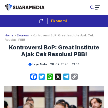
Langsung
ke
isi
Ekonomi
Home
-
Ekonomi
-
Kontroversi BoP: Great Institute Ajak Cek
Resolusi PBB!
Kontroversi BoP: Great Institute
Ajak Cek Resolusi PBB!
Bayu Nata
28-02-2026 - 21.04
Facebook
Twitter
WhatsApp
X
Telegram
Copy
Link