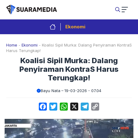
Langsung
ke
isi
Ekonomi
Home
-
Ekonomi
-
Koalisi Sipil Murka: Dalang Penyiraman KontraS
Harus Terungkap!
Koalisi Sipil Murka: Dalang
Penyiraman KontraS Harus
Terungkap!
Bayu Nata
19-03-2026 - 07.04
Facebook
Twitter
WhatsApp
X
Telegram
Copy
Link