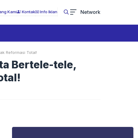
Network
ang Kami
Kontak
Info Iklan
ak Reformasi Total!
 Bertele-tele,
tal!