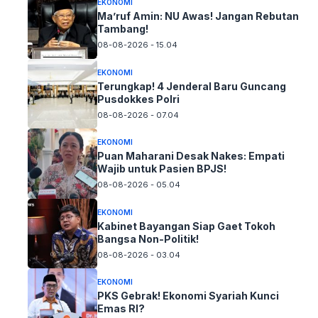
EKONOMI
Ma’ruf Amin: NU Awas! Jangan Rebutan
Tambang!
08-08-2026 - 15.04
EKONOMI
Terungkap! 4 Jenderal Baru Guncang
Pusdokkes Polri
08-08-2026 - 07.04
EKONOMI
Puan Maharani Desak Nakes: Empati
Wajib untuk Pasien BPJS!
08-08-2026 - 05.04
EKONOMI
Kabinet Bayangan Siap Gaet Tokoh
Bangsa Non-Politik!
08-08-2026 - 03.04
EKONOMI
PKS Gebrak! Ekonomi Syariah Kunci
Emas RI?