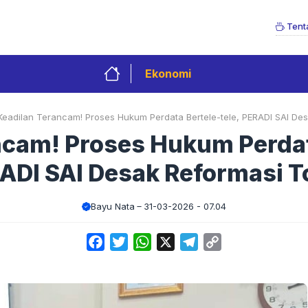
Tent
Ekonomi
Keadilan Terancam! Proses Hukum Perdata Bertele-tele, PERADI SAI Des
ncam! Proses Hukum Perdata
ADI SAI Desak Reformasi To
Bayu Nata
31-03-2026 - 07.04
Facebook
Twitter
WhatsApp
X
Telegram
Copy
Link