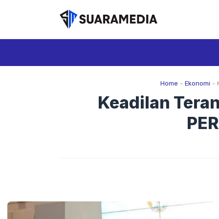
Langsung
ke
isi
Home
-
Ekonomi
-
Keadilan Tera
PER