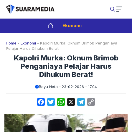
Langsung
ke
isi
Ekonomi
Home
-
Ekonomi
-
Kapolri Murka: Oknum Brimob Penganiaya
Pelajar Harus Dihukum Berat!
Kapolri Murka: Oknum Brimob
Penganiaya Pelajar Harus
Dihukum Berat!
Bayu Nata
23-02-2026 - 17.04
Facebook
Twitter
WhatsApp
X
Telegram
Copy
Link