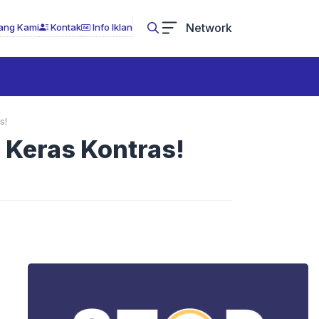
Network
ang Kami
Kontak
Info Iklan
s!
 Keras Kontras!