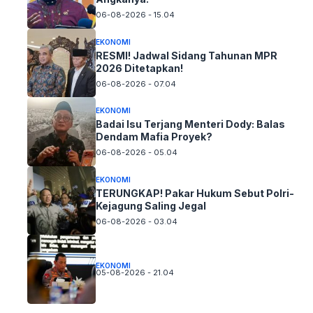
06-08-2026 - 15.04
EKONOMI
RESMI! Jadwal Sidang Tahunan MPR
2026 Ditetapkan!
06-08-2026 - 07.04
EKONOMI
Badai Isu Terjang Menteri Dody: Balas
Dendam Mafia Proyek?
06-08-2026 - 05.04
EKONOMI
TERUNGKAP! Pakar Hukum Sebut Polri-
Kejagung Saling Jegal
06-08-2026 - 03.04
EKONOMI
05-08-2026 - 21.04