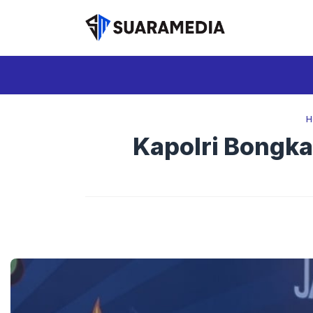
Langsung
ke
isi
H
Kapolri Bongka