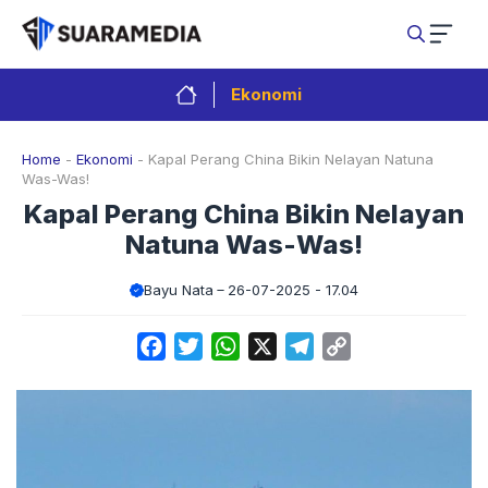
Langsung
ke
isi
Ekonomi
Home
-
Ekonomi
-
Kapal Perang China Bikin Nelayan Natuna
Was-Was!
Kapal Perang China Bikin Nelayan
Natuna Was-Was!
Bayu Nata
26-07-2025 - 17.04
Facebook
Twitter
WhatsApp
X
Telegram
Copy
Link