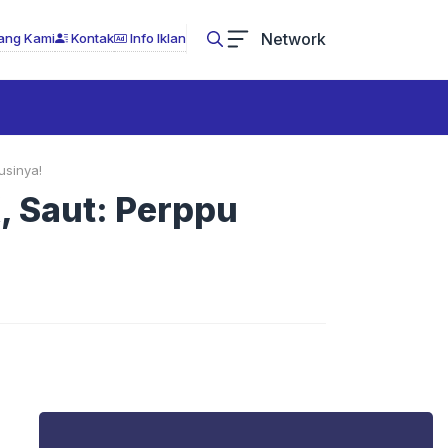
Network
ang Kami
Kontak
Info Iklan
usinya!
 Saut: Perppu