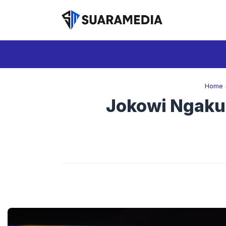
Langsung
ke
isi
Home
Jokowi Ngaku