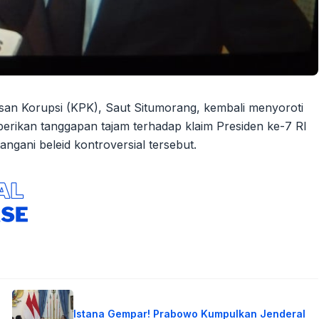
an Korupsi (KPK), Saut Situmorang, kembali menyoroti
rikan tanggapan tajam terhadap klaim Presiden ke-7 RI
gani beleid kontroversial tersebut.
Istana Gempar! Prabowo Kumpulkan Jenderal