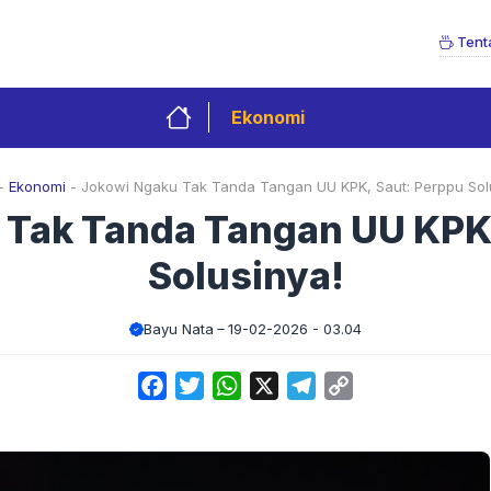
Tent
Ekonomi
-
Ekonomi
-
Jokowi Ngaku Tak Tanda Tangan UU KPK, Saut: Perppu Sol
 Tak Tanda Tangan UU KPK,
Solusinya!
Bayu Nata
19-02-2026 - 03.04
Facebook
Twitter
WhatsApp
X
Telegram
Copy
Link