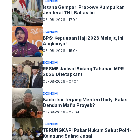
EKONOMI
Istana Gempar! Prabowo Kumpulkan
Jenderal TNI, Bahas Ini
06-08-2026 - 17.04
EKONOMI
BPS: Kepuasan Haji 2026 Melejit, Ini
Angkanya!
06-08-2026 - 15.04
EKONOMI
RESMI! Jadwal Sidang Tahunan MPR
2026 Ditetapkan!
06-08-2026 - 07.04
EKONOMI
Badai Isu Terjang Menteri Dody: Balas
Dendam Mafia Proyek?
06-08-2026 - 05.04
EKONOMI
TERUNGKAP! Pakar Hukum Sebut Polri-
Kejagung Saling Jegal