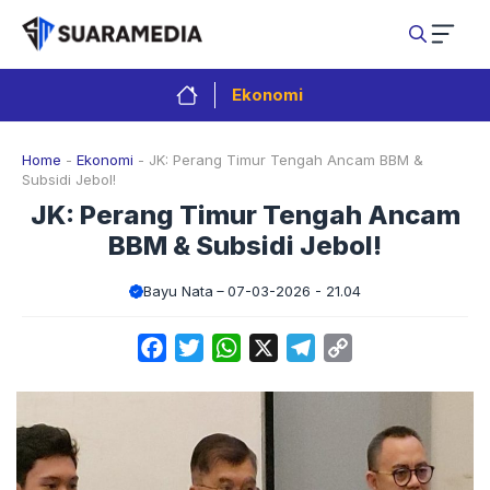
Langsung
ke
isi
Ekonomi
Home
-
Ekonomi
-
JK: Perang Timur Tengah Ancam BBM &
Subsidi Jebol!
JK: Perang Timur Tengah Ancam
BBM & Subsidi Jebol!
Bayu Nata
07-03-2026 - 21.04
Facebook
Twitter
WhatsApp
X
Telegram
Copy
Link