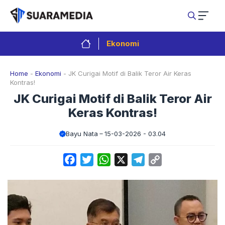
Langsung
ke
isi
Ekonomi
Home
-
Ekonomi
-
JK Curigai Motif di Balik Teror Air Keras
Kontras!
JK Curigai Motif di Balik Teror Air
Keras Kontras!
Bayu Nata
15-03-2026 - 03.04
Facebook
Twitter
WhatsApp
X
Telegram
Copy
Link