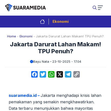
Langsung
ke
isi
Ekonomi
Home
-
Ekonomi
-
Jakarta Darurat Lahan Makam! TPU Penuh?
Jakarta Darurat Lahan Makam!
TPU Penuh?
Bayu Nata
23-10-2025 - 17.04
Facebook
Twitter
WhatsApp
X
Telegram
Copy
Link
suaramedia.id –
Jakarta menghadapi krisis lahan
pemakaman yang semakin mengkhawatirkan.
Data terbaru menunjukkan bahwa mayoritas