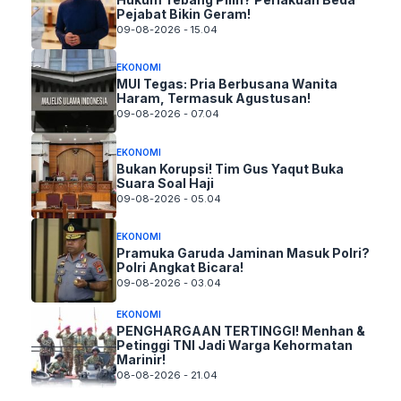
Pejabat Bikin Geram!
09-08-2026 - 15.04
EKONOMI
MUI Tegas: Pria Berbusana Wanita
Haram, Termasuk Agustusan!
09-08-2026 - 07.04
EKONOMI
Bukan Korupsi! Tim Gus Yaqut Buka
Suara Soal Haji
09-08-2026 - 05.04
EKONOMI
Pramuka Garuda Jaminan Masuk Polri?
Polri Angkat Bicara!
09-08-2026 - 03.04
EKONOMI
PENGHARGAAN TERTINGGI! Menhan &
Petinggi TNI Jadi Warga Kehormatan
Marinir!
08-08-2026 - 21.04