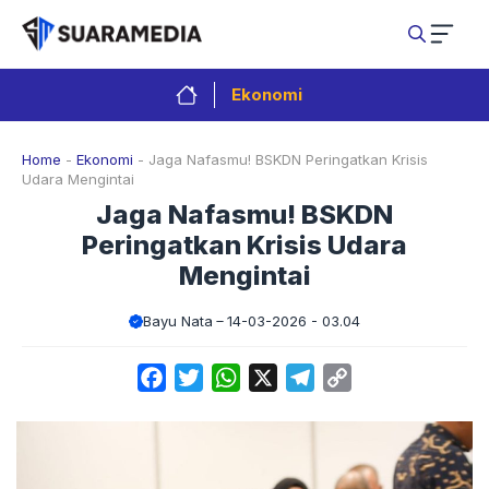
Langsung
ke
isi
Ekonomi
Home
-
Ekonomi
-
Jaga Nafasmu! BSKDN Peringatkan Krisis
Udara Mengintai
Jaga Nafasmu! BSKDN
Peringatkan Krisis Udara
Mengintai
Bayu Nata
14-03-2026 - 03.04
Facebook
Twitter
WhatsApp
X
Telegram
Copy
Link