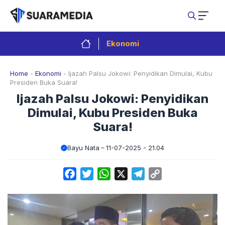
Langsung
ke
isi
Ekonomi
Home
-
Ekonomi
-
Ijazah Palsu Jokowi: Penyidikan Dimulai, Kubu
Presiden Buka Suara!
Ijazah Palsu Jokowi: Penyidikan
Dimulai, Kubu Presiden Buka
Suara!
Bayu Nata
11-07-2025 - 21.04
Facebook
Twitter
WhatsApp
X
Telegram
Copy
Link