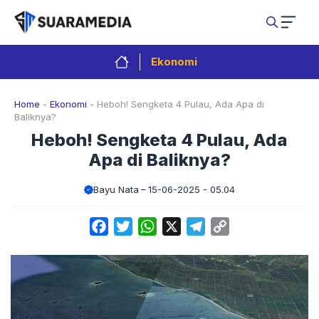
Langsung
ke
isi
Ekonomi
Home
-
Ekonomi
-
Heboh! Sengketa 4 Pulau, Ada Apa di
Baliknya?
Heboh! Sengketa 4 Pulau, Ada
Apa di Baliknya?
Bayu Nata
15-06-2025 - 05.04
Facebook
Twitter
WhatsApp
X
Telegram
Copy
Link