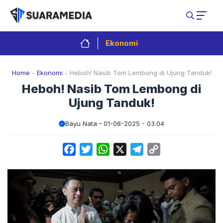
Langsung
ke
isi
Ekonomi
Home
-
Ekonomi
-
Heboh! Nasib Tom Lembong di Ujung Tanduk!
Heboh! Nasib Tom Lembong di
Ujung Tanduk!
Bayu Nata
01-08-2025 - 03.04
Facebook
Twitter
WhatsApp
X
Telegram
Copy
Link