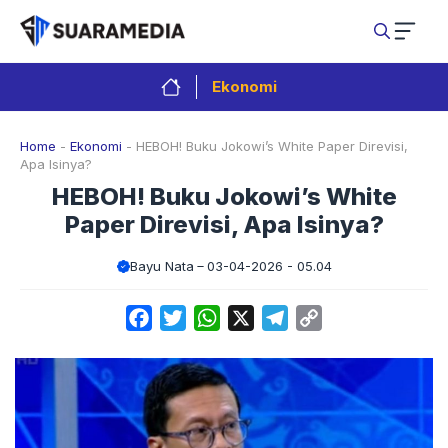
Langsung
ke
isi
Ekonomi
Home
-
Ekonomi
-
HEBOH! Buku Jokowi’s White Paper Direvisi,
Apa Isinya?
HEBOH! Buku Jokowi’s White
Paper Direvisi, Apa Isinya?
Bayu Nata
03-04-2026 - 05.04
Facebook
Twitter
WhatsApp
X
Telegram
Copy
Link