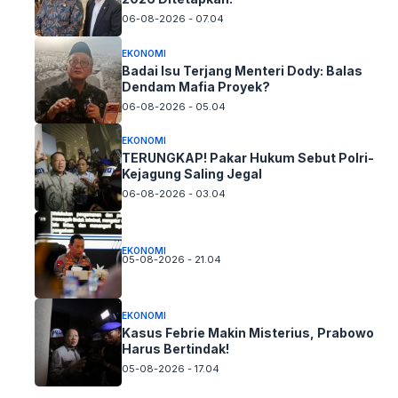
06-08-2026 - 07.04
EKONOMI
Badai Isu Terjang Menteri Dody: Balas
Dendam Mafia Proyek?
06-08-2026 - 05.04
EKONOMI
TERUNGKAP! Pakar Hukum Sebut Polri-
Kejagung Saling Jegal
06-08-2026 - 03.04
EKONOMI
05-08-2026 - 21.04
EKONOMI
Kasus Febrie Makin Misterius, Prabowo
Harus Bertindak!
05-08-2026 - 17.04