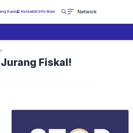
Network
ang Kami
Kontak
Info Iklan
l!
 Jurang Fiskal!