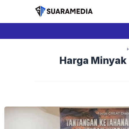
Langsung
ke
isi
Harga Minyak D