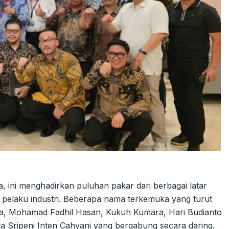
ita, ini menghadirkan puluhan pakar dari berbagai latar
ga pelaku industri. Beberapa nama terkemuka yang turut
ulla, Mohamad Fadhil Hasan, Kukuh Kumara, Hari Budianto
ga Sripeni Inten Cahyani yang bergabung secara daring.