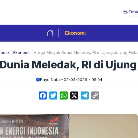
Tent
Ekonomi
Home
-
Ekonomi
-
Harga Minyak Dunia Meledak, RI di Ujung Jurang Fiska
unia Meledak, RI di Ujung
Bayu Nata
02-04-2026 - 05.04
Facebook
Twitter
WhatsApp
X
Telegram
Copy
Link