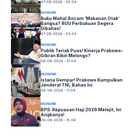
07-08-2026 - 05.04
EKONOMI
Buku Mahal Ancam ‘Makanan Otak’
Bangsa? RUU Perbukuan Segera
Dibahas!
07-08-2026 - 03.04
EKONOMI
Publik Teriak Puas! Kinerja Prabowo-
Gibran Bikin Melongo?
06-08-2026 - 21.04
EKONOMI
Istana Gempar! Prabowo Kumpulkan
Jenderal TNI, Bahas Ini
06-08-2026 - 17.04
EKONOMI
BPS: Kepuasan Haji 2026 Melejit, Ini
Angkanya!
06-08-2026 - 15.04