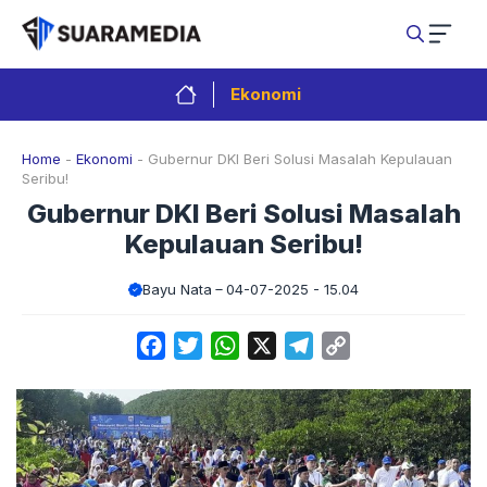
Langsung
ke
isi
Ekonomi
Home
-
Ekonomi
-
Gubernur DKI Beri Solusi Masalah Kepulauan
Seribu!
Gubernur DKI Beri Solusi Masalah
Kepulauan Seribu!
Bayu Nata
04-07-2025 - 15.04
Facebook
Twitter
WhatsApp
X
Telegram
Copy
Link