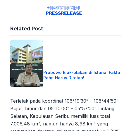
Related Post
Prabowo Blak-blakan di Istana: Fakta
Pahit Harus Ditelan!
Terletak pada koordinat 106°19’30” – 106°44’50"
Bujur Timur dan 05°10’00” – 05°57’00" Lintang
Selatan, Kepulauan Seribu memiliki luas total
7.006,48 km², namun hanya 8,98 km² yang