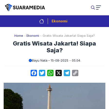
Langsung
ke
isi
Ekonomi
Home
-
Ekonomi
-
Gratis Wisata Jakarta! Siapa Saja?
Gratis Wisata Jakarta! Siapa
Saja?
Bayu Nata
15-08-2025 - 05.04
Facebook
Twitter
WhatsApp
X
Telegram
Copy
Link