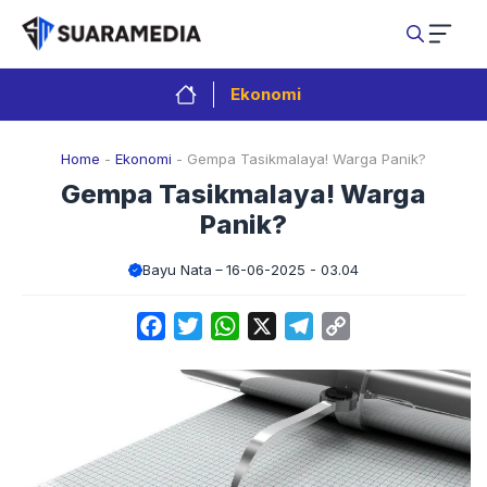
Langsung
ke
isi
Ekonomi
Home
-
Ekonomi
-
Gempa Tasikmalaya! Warga Panik?
Gempa Tasikmalaya! Warga
Panik?
Bayu Nata
16-06-2025 - 03.04
Facebook
Twitter
WhatsApp
X
Telegram
Copy
Link