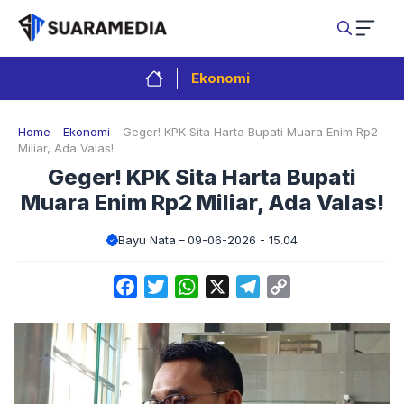
Langsung
ke
isi
Ekonomi
Home
-
Ekonomi
-
Geger! KPK Sita Harta Bupati Muara Enim Rp2
Miliar, Ada Valas!
Geger! KPK Sita Harta Bupati
Muara Enim Rp2 Miliar, Ada Valas!
Bayu Nata
09-06-2026 - 15.04
Facebook
Twitter
WhatsApp
X
Telegram
Copy
Link