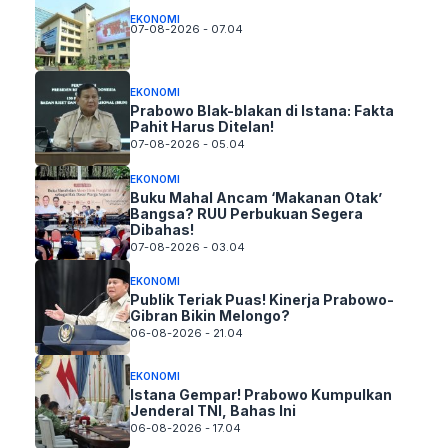
EKONOMI
07-08-2026 - 07.04
EKONOMI
Prabowo Blak-blakan di Istana: Fakta
Pahit Harus Ditelan!
07-08-2026 - 05.04
EKONOMI
Buku Mahal Ancam ‘Makanan Otak’
Bangsa? RUU Perbukuan Segera
Dibahas!
07-08-2026 - 03.04
EKONOMI
Publik Teriak Puas! Kinerja Prabowo-
Gibran Bikin Melongo?
06-08-2026 - 21.04
EKONOMI
Istana Gempar! Prabowo Kumpulkan
Jenderal TNI, Bahas Ini
06-08-2026 - 17.04