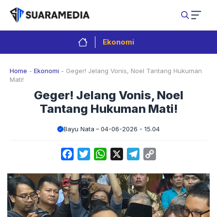
Langsung
ke
isi
Ekonomi
Home
-
Ekonomi
-
Geger! Jelang Vonis, Noel Tantang Hukuman
Mati!
Geger! Jelang Vonis, Noel
Tantang Hukuman Mati!
Bayu Nata
04-06-2026 - 15.04
Facebook
Twitter
WhatsApp
X
Telegram
Copy
Link