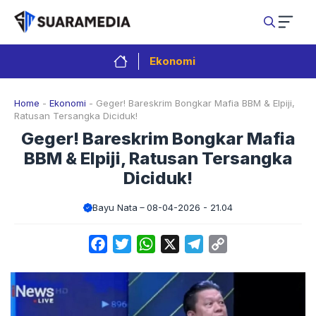
Langsung
ke
isi
Ekonomi
Home
-
Ekonomi
-
Geger! Bareskrim Bongkar Mafia BBM & Elpiji,
Ratusan Tersangka Diciduk!
Geger! Bareskrim Bongkar Mafia
BBM & Elpiji, Ratusan Tersangka
Diciduk!
Bayu Nata
08-04-2026 - 21.04
Facebook
Twitter
WhatsApp
X
Telegram
Copy
Link