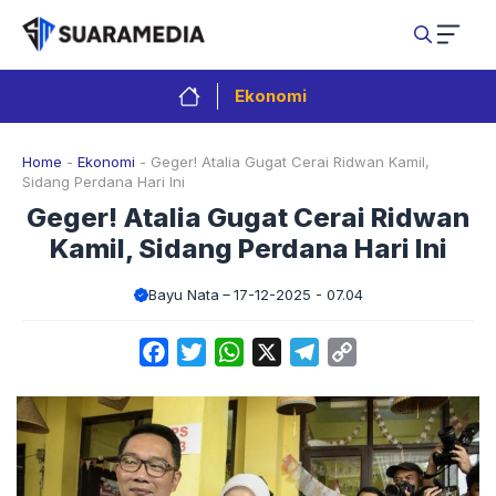
Langsung
ke
isi
Ekonomi
Home
-
Ekonomi
-
Geger! Atalia Gugat Cerai Ridwan Kamil,
Sidang Perdana Hari Ini
Geger! Atalia Gugat Cerai Ridwan
Kamil, Sidang Perdana Hari Ini
Bayu Nata
17-12-2025 - 07.04
Facebook
Twitter
WhatsApp
X
Telegram
Copy
Link