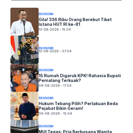
EKONOMI
Gila! 336 Ribu Orang Berebut Tiket
Istana HUT RI ke-81
10-08-2026 - 15.04
EKONOMI
10-08-2026 - 07.04
EKONOMI
15 Rumah Digaruk KPK! Rahasia Bupati
Pemalang Terkuak?
09-08-2026 - 17.04
EKONOMI
Hukum Tebang Pilih? Perlakuan Beda
Pejabat Bikin Geram!
09-08-2026 - 15.04
EKONOMI
MUI Tegas: Pria Berbusana Wanita