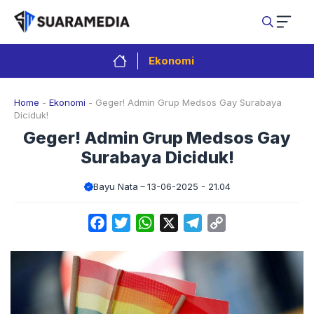
Langsung
ke
isi
Ekonomi
Home
-
Ekonomi
-
Geger! Admin Grup Medsos Gay Surabaya
Diciduk!
Geger! Admin Grup Medsos Gay
Surabaya Diciduk!
Bayu Nata
13-06-2025 - 21.04
Facebook
Twitter
WhatsApp
X
Telegram
Copy
Link