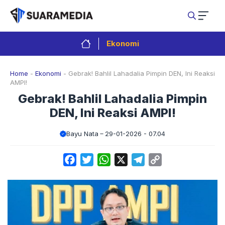
Langsung
ke
isi
Ekonomi
Home
-
Ekonomi
-
Gebrak! Bahlil Lahadalia Pimpin DEN, Ini Reaksi
AMPI!
Gebrak! Bahlil Lahadalia Pimpin
DEN, Ini Reaksi AMPI!
Bayu Nata
29-01-2026 - 07.04
Facebook
Twitter
WhatsApp
X
Telegram
Copy
Link