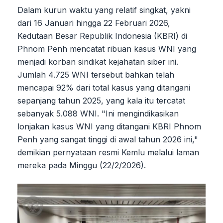
Dalam kurun waktu yang relatif singkat, yakni
dari 16 Januari hingga 22 Februari 2026,
Kedutaan Besar Republik Indonesia (KBRI) di
Phnom Penh mencatat ribuan kasus WNI yang
menjadi korban sindikat kejahatan siber ini.
Jumlah 4.725 WNI tersebut bahkan telah
mencapai 92% dari total kasus yang ditangani
sepanjang tahun 2025, yang kala itu tercatat
sebanyak 5.088 WNI. "Ini mengindikasikan
lonjakan kasus WNI yang ditangani KBRI Phnom
Penh yang sangat tinggi di awal tahun 2026 ini,"
demikian pernyataan resmi Kemlu melalui laman
mereka pada Minggu (22/2/2026).