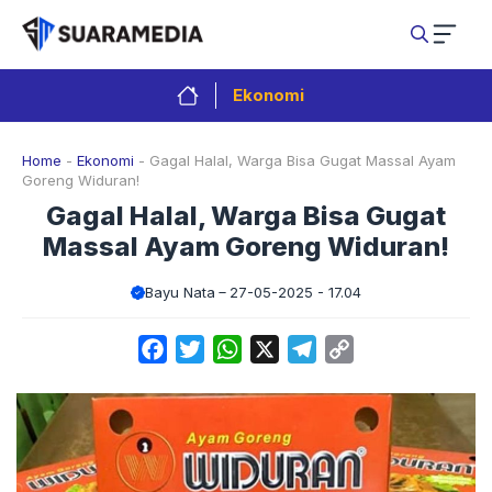
Langsung
ke
isi
Ekonomi
Home
-
Ekonomi
-
Gagal Halal, Warga Bisa Gugat Massal Ayam
Goreng Widuran!
Gagal Halal, Warga Bisa Gugat
Massal Ayam Goreng Widuran!
Bayu Nata
27-05-2025 - 17.04
Facebook
Twitter
WhatsApp
X
Telegram
Copy
Link