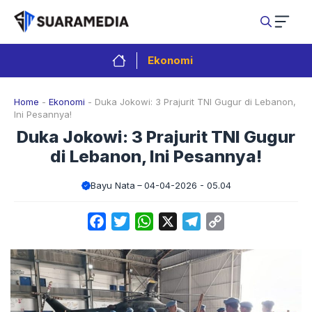
Langsung
ke
isi
Ekonomi
Home
-
Ekonomi
-
Duka Jokowi: 3 Prajurit TNI Gugur di Lebanon,
Ini Pesannya!
Duka Jokowi: 3 Prajurit TNI Gugur
di Lebanon, Ini Pesannya!
Bayu Nata
04-04-2026 - 05.04
Facebook
Twitter
WhatsApp
X
Telegram
Copy
Link