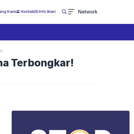
Network
ang Kami
Kontak
Info Iklan
r!
ina Terbongkar!