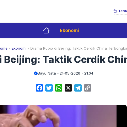
Tent
Ekonomi
ome
-
Ekonomi
-
Drama Rubio di Beijing: Taktik Cerdik China Terbongka
 Beijing: Taktik Cerdik Ch
Bayu Nata
21-05-2026 - 21.04
Facebook
Twitter
WhatsApp
X
Telegram
Copy
Link