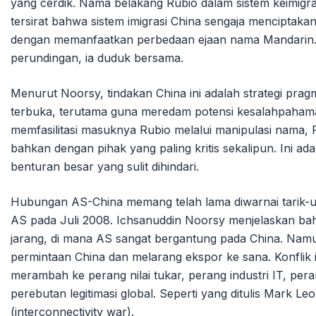
yang cerdik. Nama belakang Rubio dalam sistem keimigra
tersirat bahwa sistem imigrasi China sengaja menciptak
dengan memanfaatkan perbedaan ejaan nama Mandarin. D
perundingan, ia duduk bersama.
Menurut Noorsy, tindakan China ini adalah strategi prag
terbuka, terutama guna meredam potensi kesalahpahaman
memfasilitasi masuknya Rubio melalui manipulasi nama, P
bahkan dengan pihak yang paling kritis sekalipun. Ini ad
benturan besar yang sulit dihindari.
Hubungan AS-China memang telah lama diwarnai tarik-ul
AS pada Juli 2008. Ichsanuddin Noorsy menjelaskan bahwa
jarang, di mana AS sangat bergantung pada China. Namun,
permintaan China dan melarang ekspor ke sana. Konflik
merambah ke perang nilai tukar, perang industri IT, per
perebutan legitimasi global. Seperti yang ditulis Mark L
(interconnectivity war).