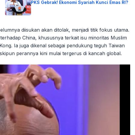
PKS Gebrak! Ekonomi Syariah Kunci Emas RI?
umnya diisukan akan ditolak, menjadi titik fokus utama.
erhadap China, khususnya terkait isu minoritas Muslim
Kong. Ia juga dikenal sebagai pendukung teguh Taiwan
kipun perannya kini mulai tergerus di kancah global.