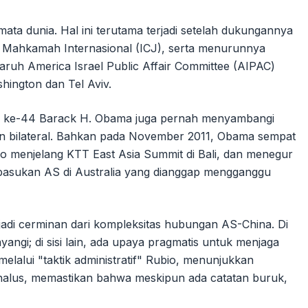
 mata dunia. Hal ini terutama terjadi setelah dukungannya
 Mahkamah Internasional (ICJ), serta menurunnya
uh America Israel Public Affair Committee (AIPAC)
ington dan Tel Aviv.
den ke-44 Barack H. Obama juga pernah menyambangi
 bilateral. Bahkan pada November 2011, Obama sempat
o menjelang KTT East Asia Summit di Bali, dan menegur
pasukan AS di Australia yang dianggap mengganggu
jadi cerminan dari kompleksitas hubungan AS-China. Di
ngi; di sisi lain, ada upaya pragmatis untuk menjaga
melalui "taktik administratif" Rubio, menunjukkan
halus, memastikan bahwa meskipun ada catatan buruk,