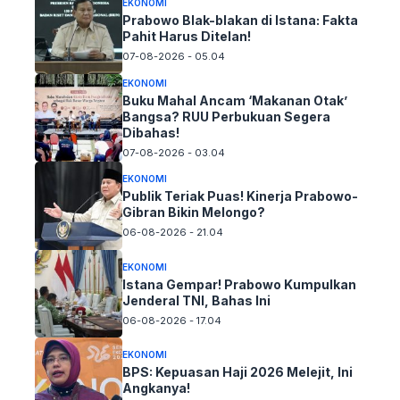
EKONOMI
Prabowo Blak-blakan di Istana: Fakta
Pahit Harus Ditelan!
07-08-2026 - 05.04
EKONOMI
Buku Mahal Ancam ‘Makanan Otak’
Bangsa? RUU Perbukuan Segera
Dibahas!
07-08-2026 - 03.04
EKONOMI
Publik Teriak Puas! Kinerja Prabowo-
Gibran Bikin Melongo?
06-08-2026 - 21.04
EKONOMI
Istana Gempar! Prabowo Kumpulkan
Jenderal TNI, Bahas Ini
06-08-2026 - 17.04
EKONOMI
BPS: Kepuasan Haji 2026 Melejit, Ini
Angkanya!