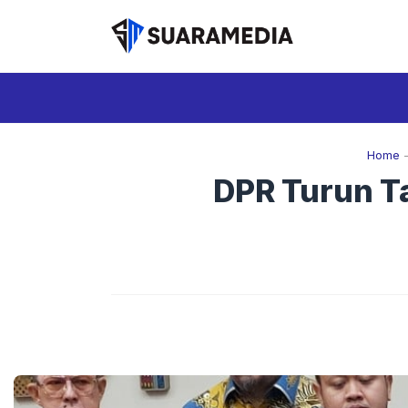
Langsung
ke
isi
Home
DPR Turun T