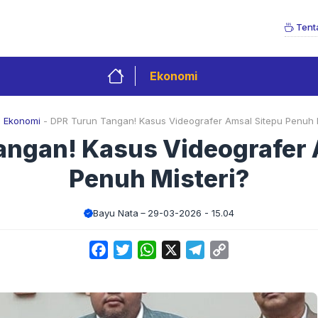
Tent
Ekonomi
-
Ekonomi
-
DPR Turun Tangan! Kasus Videografer Amsal Sitepu Penuh M
angan! Kasus Videografer 
Penuh Misteri?
Bayu Nata
29-03-2026 - 15.04
Facebook
Twitter
WhatsApp
X
Telegram
Copy
Link