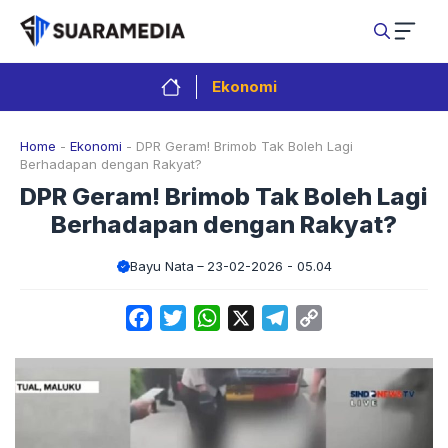
Langsung
ke
isi
Ekonomi
Home
-
Ekonomi
-
DPR Geram! Brimob Tak Boleh Lagi
Berhadapan dengan Rakyat?
DPR Geram! Brimob Tak Boleh Lagi
Berhadapan dengan Rakyat?
Bayu Nata
23-02-2026 - 05.04
Facebook
Twitter
WhatsApp
X
Telegram
Copy
Link