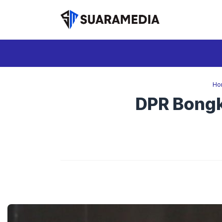
Langsung
ke
isi
Ho
DPR Bongk