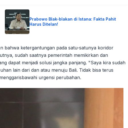
Prabowo Blak-blakan di Istana: Fakta Pahit
Harus Ditelan!
an bahwa ketergantungan pada satu-satunya koridor
urutnya, sudah saatnya pemerintah memikirkan dan
ng dapat menjadi solusi jangka panjang. "Saya kira sudah
an lain dari dan atau menuju Bali. Tidak bisa terus
 menggarisbawahi urgensi perubahan.