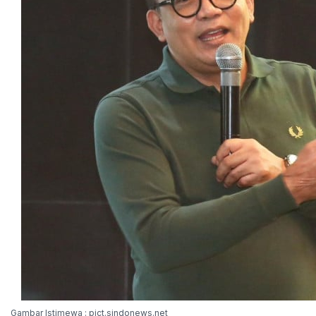
Gambar Istimewa : pict.sindonews.net