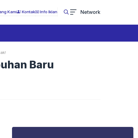
Network
ang Kami
Kontak
Info Iklan
ak!
buhan Baru