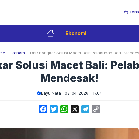
Tent
Ekonomi
me
-
Ekonomi
-
DPR Bongkar Solusi Macet Bali: Pelabuhan Baru Mendes
ar Solusi Macet Bali: Pela
Mendesak!
Bayu Nata
02-04-2026 - 17.04
Facebook
Twitter
WhatsApp
X
Telegram
Copy
Link