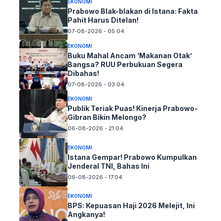
EKONOMI
Prabowo Blak-blakan di Istana: Fakta
Pahit Harus Ditelan!
07-08-2026 - 05.04
EKONOMI
Buku Mahal Ancam ‘Makanan Otak’
Bangsa? RUU Perbukuan Segera
Dibahas!
07-08-2026 - 03.04
EKONOMI
Publik Teriak Puas! Kinerja Prabowo-
Gibran Bikin Melongo?
06-08-2026 - 21.04
EKONOMI
Istana Gempar! Prabowo Kumpulkan
Jenderal TNI, Bahas Ini
06-08-2026 - 17.04
EKONOMI
BPS: Kepuasan Haji 2026 Melejit, Ini
Angkanya!