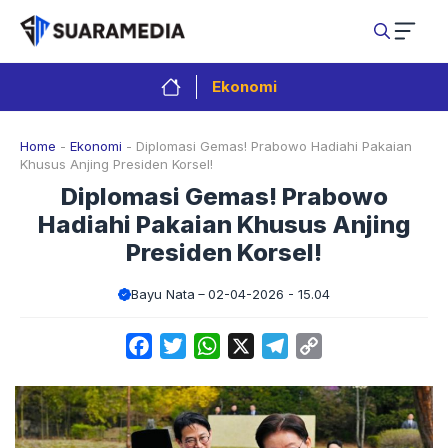
Langsung
ke
isi
Ekonomi
Home
-
Ekonomi
-
Diplomasi Gemas! Prabowo Hadiahi Pakaian
Khusus Anjing Presiden Korsel!
Diplomasi Gemas! Prabowo
Hadiahi Pakaian Khusus Anjing
Presiden Korsel!
Bayu Nata
02-04-2026 - 15.04
Facebook
Twitter
WhatsApp
X
Telegram
Copy
Link