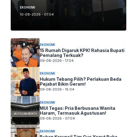
EKONOMI
10-08-2026 - 07.04
EKONOMI
15 Rumah Digaruk KPK! Rahasia Bupati
Pemalang Terkuak?
09-08-2026 - 17.04
EKONOMI
Hukum Tebang Pilih? Perlakuan Beda
Pejabat Bikin Geram!
09-08-2026 - 15.04
EKONOMI
MUI Tegas: Pria Berbusana Wanita
Haram, Termasuk Agustusan!
09-08-2026 - 07.04
EKONOMI
Bukan Korupsi! Tim Gus Yaqut Buka