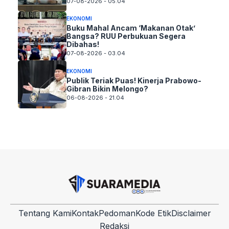
07-08-2026 - 05.04
EKONOMI
Buku Mahal Ancam ‘Makanan Otak’
Bangsa? RUU Perbukuan Segera
Dibahas!
07-08-2026 - 03.04
EKONOMI
Publik Teriak Puas! Kinerja Prabowo-
Gibran Bikin Melongo?
06-08-2026 - 21.04
Tentang Kami
Kontak
Pedoman
Kode Etik
Disclaimer
Redaksi