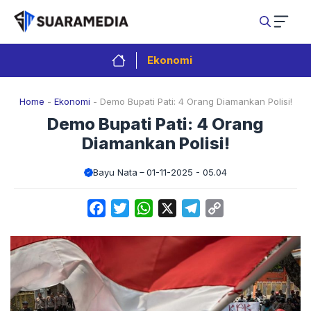
Langsung
ke
isi
Ekonomi
Home
-
Ekonomi
-
Demo Bupati Pati: 4 Orang Diamankan Polisi!
Demo Bupati Pati: 4 Orang
Diamankan Polisi!
Bayu Nata
01-11-2025 - 05.04
Facebook
Twitter
WhatsApp
X
Telegram
Copy
Link