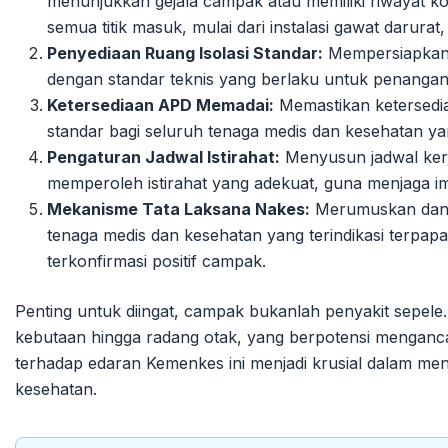
menunjukkan gejala campak atau memiliki riwayat kon
semua titik masuk, mulai dari instalasi gawat darurat,
Penyediaan Ruang Isolasi Standar:
Mempersiapkan 
dengan standar teknis yang berlaku untuk penanga
Ketersediaan APD Memadai:
Memastikan ketersedia
standar bagi seluruh tenaga medis dan kesehatan ya
Pengaturan Jadwal Istirahat:
Menyusun jadwal ker
memperoleh istirahat yang adekuat, guna menjaga i
Mekanisme Tata Laksana Nakes:
Merumuskan dan 
tenaga medis dan kesehatan yang terindikasi terpap
terkonfirmasi positif campak.
Penting untuk diingat, campak bukanlah penyakit sepele.
kebutaan hingga radang otak, yang berpotensi menganc
terhadap edaran Kemenkes ini menjadi krusial dalam m
kesehatan.