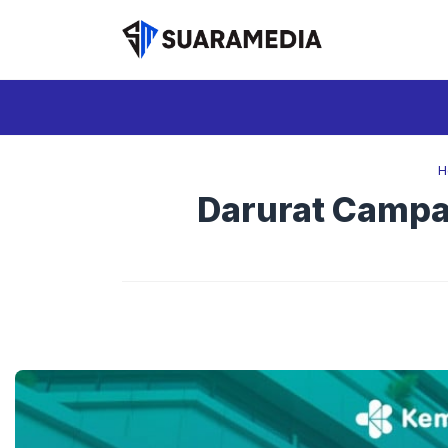
Langsung
ke
isi
H
Darurat Campa