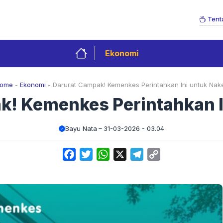
Tent
Ekonomi
ome
-
Ekonomi
-
Darurat Campak! Kemenkes Perintahkan Ini untuk Nak
k! Kemenkes Perintahkan I
Bayu Nata
31-03-2026 - 03.04
Facebook
Twitter
WhatsApp
X
Telegram
Copy
Link