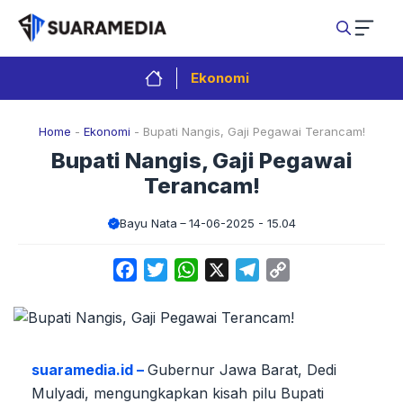
Langsung
ke
isi
Ekonomi
Home
-
Ekonomi
-
Bupati Nangis, Gaji Pegawai Terancam!
Bupati Nangis, Gaji Pegawai
Terancam!
Bayu Nata
14-06-2025 - 15.04
Facebook
Twitter
WhatsApp
X
Telegram
Copy
Link
suaramedia.id –
Gubernur Jawa Barat, Dedi
Mulyadi, mengungkapkan kisah pilu Bupati