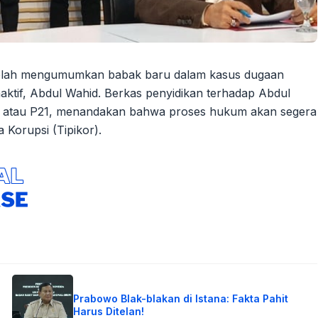
telah mengumumkan babak baru dalam kasus dugaan
aktif, Abdul Wahid. Berkas penyidikan terhadap Abdul
ap atau P21, menandakan bahwa proses hukum akan segera
 Korupsi (Tipikor).
Prabowo Blak-blakan di Istana: Fakta Pahit
Harus Ditelan!