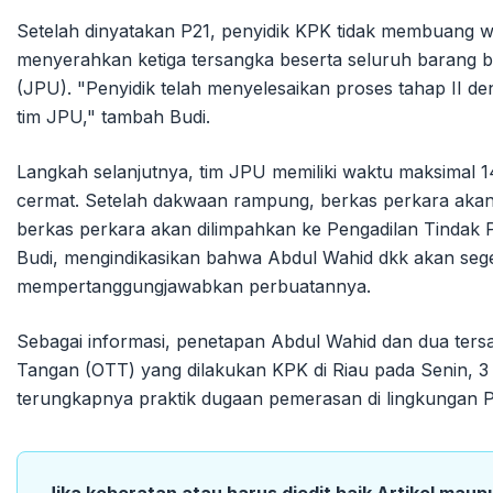
Setelah dinyatakan P21, penyidik KPK tidak membuang 
menyerahkan ketiga tersangka beserta seluruh barang 
(JPU). "Penyidik telah menyelesaikan proses tahap II 
tim JPU," tambah Budi.
Langkah selanjutnya, tim JPU memiliki waktu maksimal 
cermat. Setelah dakwaan rampung, berkas perkara akan 
berkas perkara akan dilimpahkan ke Pengadilan Tindak Pi
Budi, mengindikasikan bahwa Abdul Wahid dkk akan seg
mempertanggungjawabkan perbuatannya.
Sebagai informasi, penetapan Abdul Wahid dan dua tersa
Tangan (OTT) yang dilakukan KPK di Riau pada Senin, 3 
terungkapnya praktik dugaan pemerasan di lingkungan Pem
Jika keberatan atau harus diedit baik Artikel maup