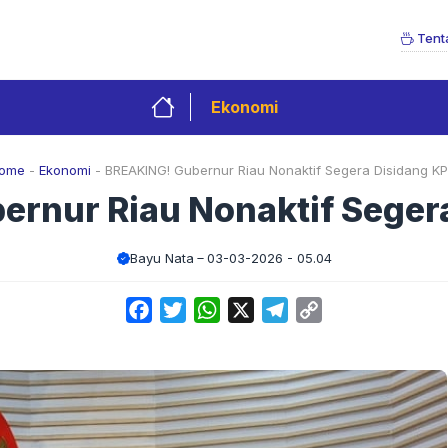
Tent
Ekonomi
ome
-
Ekonomi
-
BREAKING! Gubernur Riau Nonaktif Segera Disidang KP
rnur Riau Nonaktif Seger
Bayu Nata
03-03-2026 - 05.04
Facebook
Twitter
WhatsApp
X
Telegram
Copy
Link