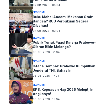
07-08-2026 - 05.04
EKONOMI
Buku Mahal Ancam ‘Makanan Otak’
Bangsa? RUU Perbukuan Segera
Dibahas!
07-08-2026 - 03.04
EKONOMI
Publik Teriak Puas! Kinerja Prabowo-
Gibran Bikin Melongo?
06-08-2026 - 21.04
EKONOMI
Istana Gempar! Prabowo Kumpulkan
Jenderal TNI, Bahas Ini
06-08-2026 - 17.04
EKONOMI
BPS: Kepuasan Haji 2026 Melejit, Ini
Angkanya!
06-08-2026 - 15.04