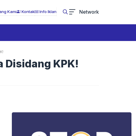
Network
ang Kami
Kontak
Info Iklan
K!
a Disidang KPK!