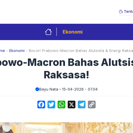
Tent
Ekonomi
me
-
Ekonomi
-
Bocor! Prabowo-Macron Bahas Alutsista & Energi Raksa
bowo-Macron Bahas Alutsis
Raksasa!
Bayu Nata
15-04-2026 - 07.04
Facebook
Twitter
WhatsApp
X
Telegram
Copy
Link