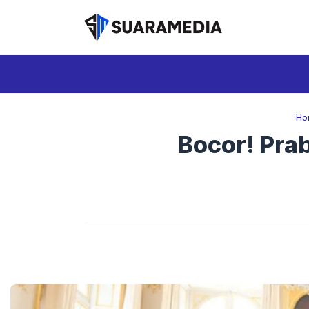
Langsung
ke
isi
Ho
Bocor! Pra