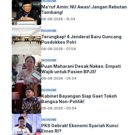
EKONOMI
Ma’ruf Amin: NU Awas! Jangan Rebutan
Tambang!
08-08-2026 - 15.04
EKONOMI
Terungkap! 4 Jenderal Baru Guncang
Pusdokkes Polri
08-08-2026 - 07.04
EKONOMI
Puan Maharani Desak Nakes: Empati
Wajib untuk Pasien BPJS!
08-08-2026 - 05.04
EKONOMI
Kabinet Bayangan Siap Gaet Tokoh
Bangsa Non-Politik!
08-08-2026 - 03.04
EKONOMI
PKS Gebrak! Ekonomi Syariah Kunci
Emas RI?