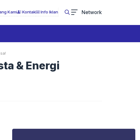
Network
ang Kami
Kontak
Info Iklan
sa!
ta & Energi