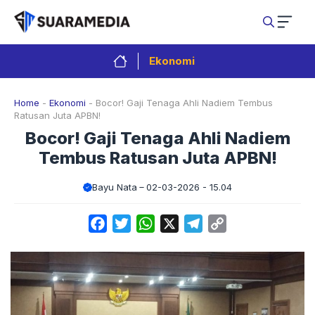
Langsung
ke
isi
Ekonomi
Home
-
Ekonomi
-
Bocor! Gaji Tenaga Ahli Nadiem Tembus
Ratusan Juta APBN!
Bocor! Gaji Tenaga Ahli Nadiem
Tembus Ratusan Juta APBN!
Bayu Nata
02-03-2026 - 15.04
Facebook
Twitter
WhatsApp
X
Telegram
Copy
Link