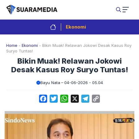
Langsung
ke
isi
Ekonomi
Home
-
Ekonomi
-
Bikin Muak! Relawan Jokowi Desak Kasus Roy
Suryo Tuntas!
Bikin Muak! Relawan Jokowi
Desak Kasus Roy Suryo Tuntas!
Bayu Nata
04-06-2026 - 05.04
Facebook
Twitter
WhatsApp
X
Telegram
Copy
Link