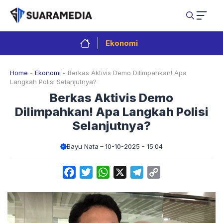
Langsung
ke
isi
Ekonomi
Home
-
Ekonomi
-
Berkas Aktivis Demo Dilimpahkan! Apa
Langkah Polisi Selanjutnya?
Berkas Aktivis Demo
Dilimpahkan! Apa Langkah Polisi
Selanjutnya?
Bayu Nata
10-10-2025 - 15.04
Facebook
Twitter
WhatsApp
X
Telegram
Copy
Link