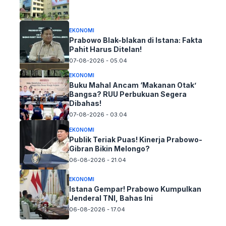
EKONOMI
Prabowo Blak-blakan di Istana: Fakta
Pahit Harus Ditelan!
07-08-2026 - 05.04
EKONOMI
Buku Mahal Ancam ‘Makanan Otak’
Bangsa? RUU Perbukuan Segera
Dibahas!
07-08-2026 - 03.04
EKONOMI
Publik Teriak Puas! Kinerja Prabowo-
Gibran Bikin Melongo?
06-08-2026 - 21.04
EKONOMI
Istana Gempar! Prabowo Kumpulkan
Jenderal TNI, Bahas Ini
06-08-2026 - 17.04