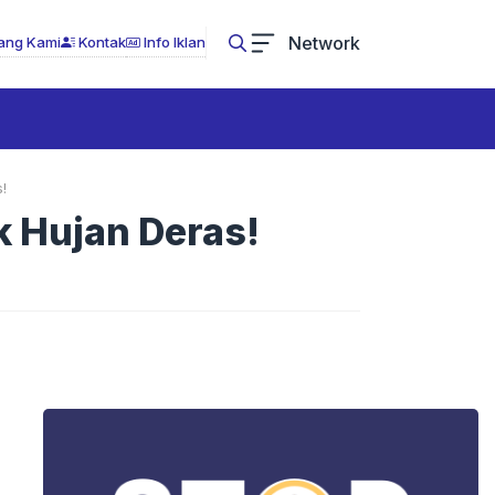
Network
ang Kami
Kontak
Info Iklan
!
k Hujan Deras!