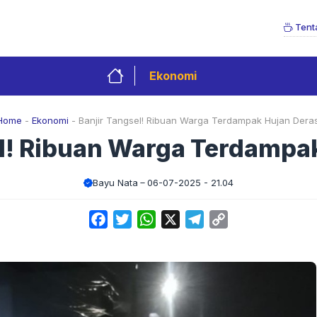
Tent
Ekonomi
Home
-
Ekonomi
-
Banjir Tangsel! Ribuan Warga Terdampak Hujan Deras
l! Ribuan Warga Terdampa
Bayu Nata
06-07-2025 - 21.04
Facebook
Twitter
WhatsApp
X
Telegram
Copy
Link