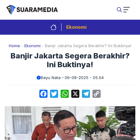
Langsung
ke
isi
Ekonomi
Home
-
Ekonomi
-
Banjir Jakarta Segera Berakhir? Ini Buktinya!
Banjir Jakarta Segera Berakhir?
Ini Buktinya!
Bayu Nata
06-08-2025 - 05.04
Facebook
Twitter
WhatsApp
X
Telegram
Copy
Link