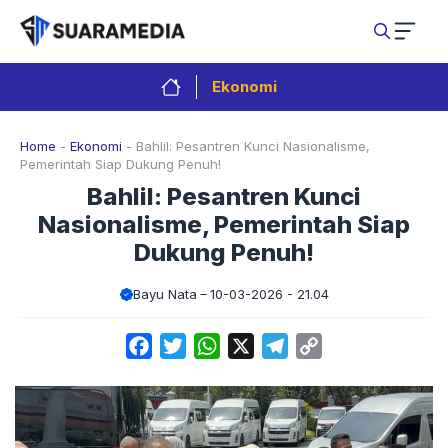
Langsung
ke
isi
Ekonomi
Home
-
Ekonomi
-
Bahlil: Pesantren Kunci Nasionalisme,
Pemerintah Siap Dukung Penuh!
Bahlil: Pesantren Kunci
Nasionalisme, Pemerintah Siap
Dukung Penuh!
Bayu Nata
10-03-2026 - 21.04
Facebook
Twitter
WhatsApp
X
Telegram
Copy
Link