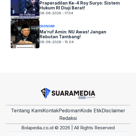
Praperadilan Ke-4 Roy Suryo: Sistem
Hukum RI Diuji Berat!
08-08-2026 - 17.04
EKONOMI
Ma’ruf Amin: NU Awas! Jangan
Rebutan Tambang!
08-08-2026 - 15.04
Tentang Kami
Kontak
Pedoman
Kode Etik
Disclaimer
Redaksi
Bolapedia.co.id © 2026 | All Rights Reserved