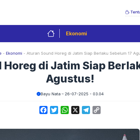
Tent
Ekonomi
e
-
Ekonomi
-
Aturan Sound Horeg di Jatim Siap Berlaku Sebelum 17 Agu
 Horeg di Jatim Siap Berla
Agustus!
Bayu Nata
26-07-2025 - 03.04
Facebook
Twitter
WhatsApp
X
Telegram
Copy
Link