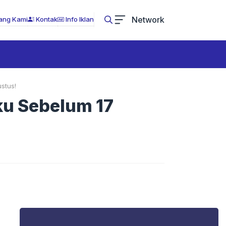
Network
ang Kami
Kontak
Info Iklan
stus!
ku Sebelum 17